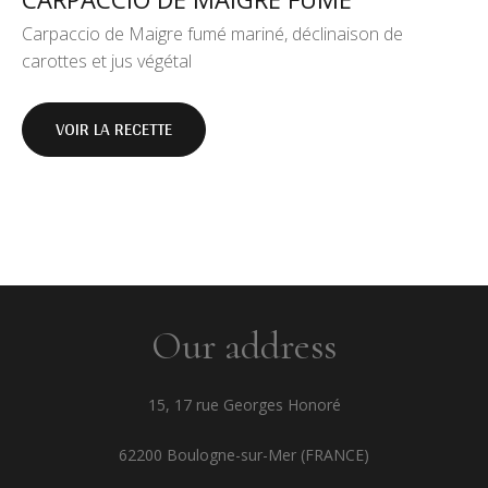
Carpaccio de Maigre fumé mariné, déclinaison de
carottes et jus végétal
VOIR LA RECETTE
Our address
15, 17 rue Georges Honoré
62200 Boulogne-sur-Mer (FRANCE)