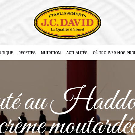
UTIQUE
RECETTES
NUTRITION
ACTUALITÉS
OÙ TROUVER NOS PRO
té au Haddoc
crème moutardé