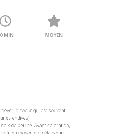
40 MIN
MOYEN
enlever le coeur qui est souvent
eunes endives).
e noix de beurre. Avant coloration,
 cuire à feu moyen en mélangeant