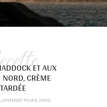
ette
HADDOCK ET AUX
U NORD, CRÈME
TARDÉE
CLUSIVEMENT POUR JC DAVID