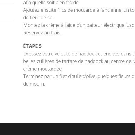
afin qu’elle soit bien froide.
Ajoutez ensuite 1 cs de moutarde à l’ancienne, un t
de fleur de sel.
Montez la crème à l’aide d’un batteur électrique jusq
Réservez au frais.
ÉTAPE 5
Dressez votre velouté de haddock et endives dans u
belles cuillères de tartare de haddock au centre de l
crème moutardée.
Terminez par un filet d’huile d’olive, quelques fleurs 
du moulin.