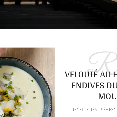
Rec
VELOUTÉ AU 
ENDIVES D
MOU
RECETTE RÉALISÉE EX