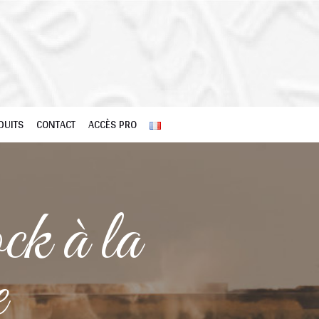
DUITS
CONTACT
ACCÈS PRO
k à la
e