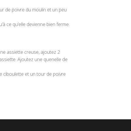
our de poivre du moulin et un peu
u’à ce qu’elle devienne bien ferme.
ne assiette creuse, ajoutez 2
’assiette. Ajoutez une quenelle de
de ciboulette et un tour de poivre