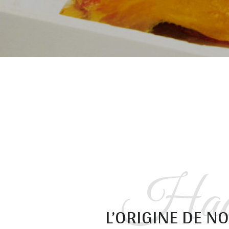
Had
L’ORIGINE DE N