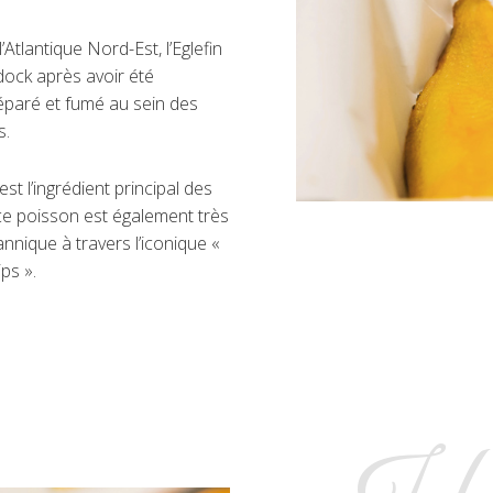
Atlantique Nord-Est, l’Eglefin
dock après avoir été
éparé et fumé au sein des
s.
st l’ingrédient principal des
ce poisson est également très
nnique à travers l’iconique «
ps ».