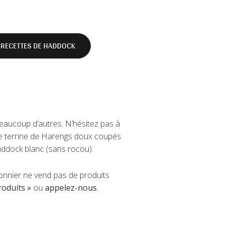
RECETTES DE HADDOCK
beaucoup d’autres. N’hésitez pas à
ne terrine de Harengs doux coupés
addock blanc (sans rocou).
onnier ne vend pas de produits
roduits »
ou
appelez-nous
.