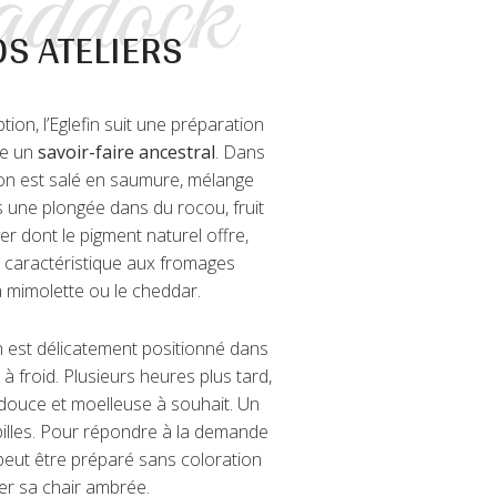
dock
S ATELIERS
ion, l’Eglefin suit une préparation
re un
savoir-faire ancestral
. Dans
son est salé en saumure, mélange
rs une plongée dans du rocou, fruit
er dont le pigment naturel offre,
 caractéristique aux fromages
 mimolette ou le cheddar.
n est délicatement positionné dans
 froid. Plusieurs heures plus tard,
 douce et moelleuse à souhait. Un
apilles. Pour répondre à la demande
 peut être préparé sans coloration
r sa chair ambrée.