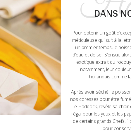
Had
DANS NO
Pour obtenir un goût d’except
méticuleuse qui suit à la lett
un premier temps, le pois
d’eau et de sel. S’ensuit alo
exotique extrait du rocouy
notamment, leur couleur
hollandais comme la
Après avoir séché, le poisso
nos coresses pour être fumé à
le Haddock, révèle sa chair
régal pour les yeux et les p
de certains grands Chefs, il
pour conserve