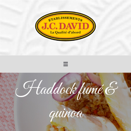
Haddock fumé &
quinoa