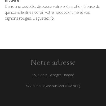
ÉTAPE 6
Dans une assiette, disposez votre préparation à base de
quinoa & lentilles corail, votre haddock fumé et vos
oignons rouges. Dégustez 🙂
Notre adresse
15, 17 rue Georges Honoré
62200 Boulogne-sur-Mer (FRANCE)